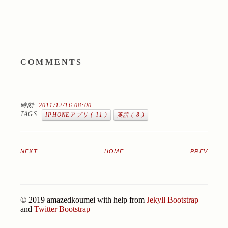
COMMENTS
時刻:
2011/12/16 08:00
TAGS:
IPHONEアプリ ( 11 )
英語 ( 8 )
NEXT
HOME
PREV
© 2019 amazedkoumei with help from
Jekyll Bootstrap
and
Twitter Bootstrap