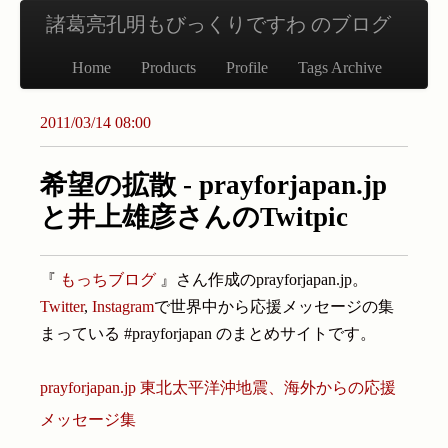
諸葛亮孔明もびっくりですわ のブログ
Home
Products
Profile
Tags Archive
2011/03/14 08:00
希望の拡散 - prayforjapan.jp
と井上雄彦さんのTwitpic
『
もっちブログ
』さん作成のprayforjapan.jp。
Twitter
,
Instagram
で世界中から応援メッセージの集
まっている #prayforjapan のまとめサイトです。
prayforjapan.jp 東北太平洋沖地震、海外からの応援
メッセージ集