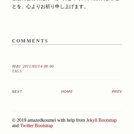
とを、心よりお祈り申し上げます。
COMMENTS
時刻:
2011/03/14 08:00
TAGS:
NEXT
HOME
PREV
© 2019 amazedkoumei with help from
Jekyll Bootstrap
and
Twitter Bootstrap