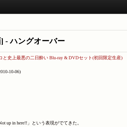
][映画] - ハングオーバー
史上最悪の二日酔い Blu-ray & DVDセット(初回限定生産)
-10-06)
p in here!!」という表現がでてきた。