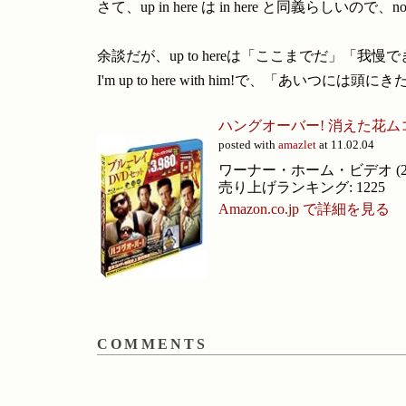
さて、up in here は in here と同義らしい
余談だが、up to hereは「ここまでだ」「
I'm up to here with him!で、「あいつに
ハングオーバー! 消えた花ムコと
posted with
amazlet
at 11.02.04
ワーナー・ホーム・ビデオ (2010
売り上げランキング: 1225
Amazon.co.jp で詳細を見る
COMMENTS