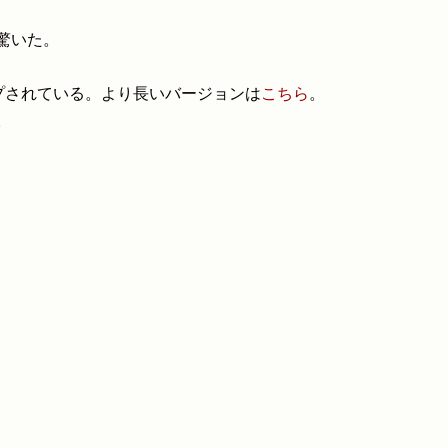
驚いた。
ップされている。より長いバージョンは
こちら
。
。