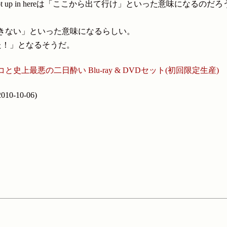
ので、not up in hereは「ここから出て行け」といった意味になるのだ
我慢できない」といった意味になるらしい。
は頭にきた！」となるそうだ。
史上最悪の二日酔い Blu-ray & DVDセット(初回限定生産)
-10-06)